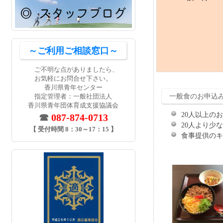
～ご利用ご相談窓口～
ご不明な点がありましたら、
お気軽にお問合せ下さい。
香川県青年センター
一般食のお申込
指定管理者：一般社団法人
香川県青年団体育成支援協議会
20人以上の
☎
087-874-0713
20人より少
【 受付時間 8：30～17：15 】
食事提供のキ